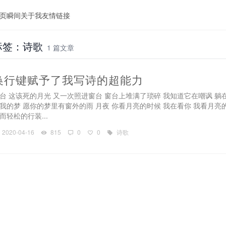
页
瞬间
关于我
友情链接
标签：诗歌
1 篇文章
换行键赋予了我写诗的超能力
台 这该死的月光 又一次照进窗台 窗台上堆满了琐碎 我知道它在嘲讽 躺
我的梦 愿你的梦里有窗外的雨 月夜 你看月亮的时候 我在看你 我看月亮
而轻松的行装...
2020-04-16
815
0
0
诗歌