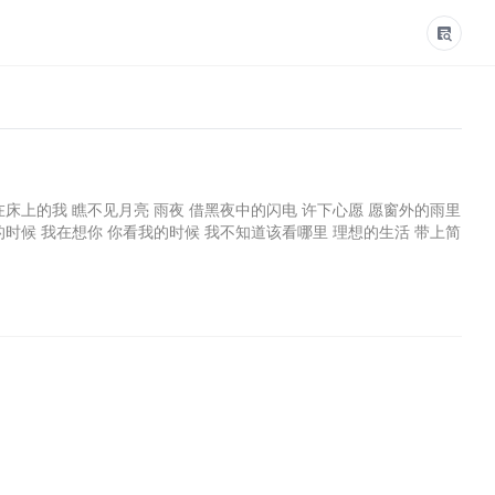
在床上的我 瞧不见月亮 雨夜 借黑夜中的闪电 许下心愿 愿窗外的雨里
的时候 我在想你 你看我的时候 我不知道该看哪里 理想的生活 带上简